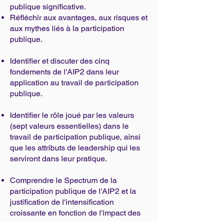
publique significative.
Réfléchir aux avantages, aux risques et
aux mythes liés à la participation
publique.
Identifier et discuter des cinq
fondements de l'AIP2 dans leur
application au travail de participation
publique.
Identifier le rôle joué par les valeurs
(sept valeurs essentielles) dans le
travail de participation publique, ainsi
que les attributs de leadership qui les
serviront dans leur pratique.
Comprendre le Spectrum de la
participation publique de l'AIP2 et la
justification de l'intensification
croissante en fonction de l'impact des