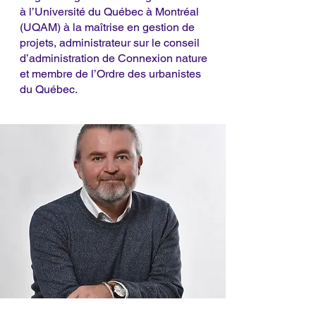
à l’Université du Québec à Montréal
(UQAM) à la maîtrise en gestion de
projets, administrateur sur le conseil
d’administration de Connexion nature
et membre de l’Ordre des urbanistes
du Québec.